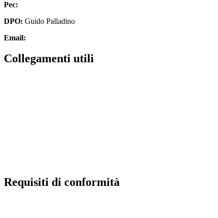
Pec:
cbic827007@pec.istruzione.it
DPO:
Guido Palladino
Email:
guido.palladino.dpo@gmail.com
Collegamenti utili
MIUR
Scuola in chiaro
Invalsi
Ufficio Scolastico Regionale
Iscrizioni Online
Pago in rete
Requisiti di conformità
Privacy Policy