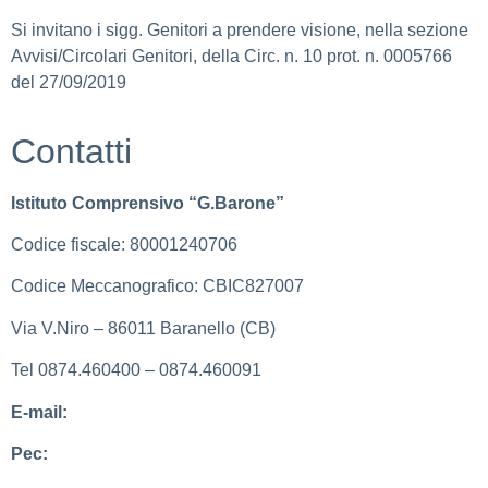
Si invitano i sigg. Genitori a prendere visione, nella sezione
Avvisi/Circolari Genitori, della Circ. n. 10 prot. n. 0005766
del 27/09/2019
Contatti
Istituto Comprensivo “G.Barone”
Codice fiscale: 80001240706
Codice Meccanografico: CBIC827007
Via V.Niro – 86011 Baranello (CB)
Tel 0874.460400 – 0874.460091
E-mail:
cbic827007@istruzione.it
Pec:
cbic827007@pec.istruzione.it