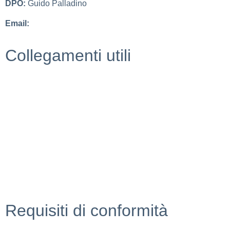
DPO:
Guido Palladino
Email:
guido.palladino.dpo@gmail.com
Collegamenti utili
MIUR
Scuola in chiaro
Invalsi
Ufficio Scolastico Regionale
Iscrizioni Online
Pago in rete
Requisiti di conformità