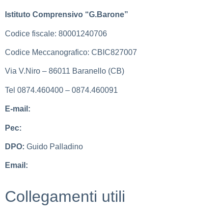
Istituto Comprensivo “G.Barone”
Codice fiscale: 80001240706
Codice Meccanografico: CBIC827007
Via V.Niro – 86011 Baranello (CB)
Tel 0874.460400 – 0874.460091
E-mail:
cbic827007@istruzione.it
Pec:
cbic827007@pec.istruzione.it
DPO:
Guido Palladino
Email:
guido.palladino.dpo@gmail.com
Collegamenti utili
MIUR