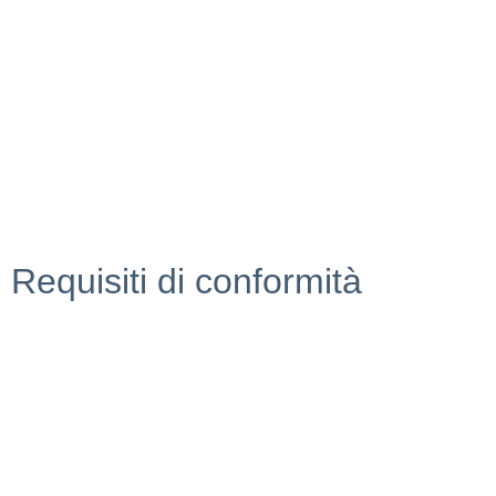
Scuola in chiaro
Invalsi
Ufficio Scolastico Regionale
Iscrizioni Online
Pago in rete
Requisiti di conformità
Privacy Policy
Dichiarazione di accessibilità
Note Legali