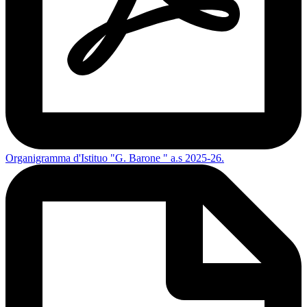
Organigramma d'Istituo "G. Barone " a.s 2025-26.