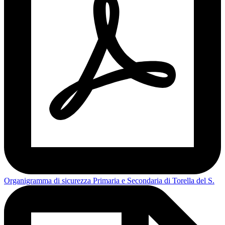
Organigramma di sicurezza Primaria e Secondaria di Torella del S.