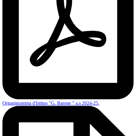
Organigramma d'Istituo "G. Barone " a.s 2024-25.