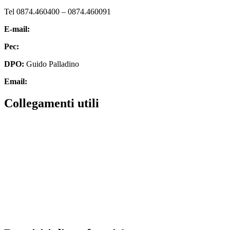
Tel 0874.460400 – 0874.460091
E-mail:
cbic827007@istruzione.it
Pec:
cbic827007@pec.istruzione.it
DPO:
Guido Palladino
Email:
guido.palladino.dpo@gmail.com
Collegamenti utili
MIUR
Scuola in chiaro
Invalsi
Ufficio Scolastico Regionale
Iscrizioni Online
Pago in rete