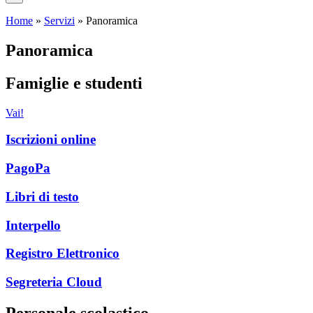
Home
»
Servizi
»
Panoramica
Panoramica
Famiglie e studenti
Vai!
Iscrizioni online
PagoPa
Libri di testo
Interpello
Registro Elettronico
Segreteria Cloud
Personale scolastico