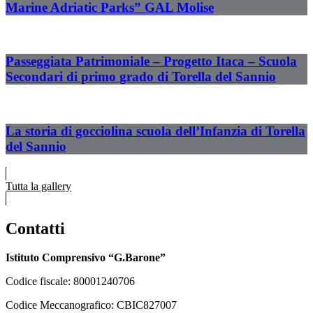
Marine Adriatic Parks” GAL Molise
Passeggiata Patrimoniale – Progetto Itaca – Scuola
Secondari di primo grado di Torella del Sannio
La storia di gocciolina scuola dell’Infanzia di Torella
del Sannio
Tutta la gallery
Contatti
Istituto Comprensivo “G.Barone”
Codice fiscale: 80001240706
Codice Meccanografico: CBIC827007