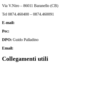
Via V.Niro – 86011 Baranello (CB)
Tel 0874.460400 – 0874.460091
E-mail:
cbic827007@istruzione.it
Pec:
cbic827007@pec.istruzione.it
DPO:
Guido Palladino
Email:
guido.palladino.dpo@gmail.com
Collegamenti utili
MIUR
Scuola in chiaro
Invalsi
Ufficio Scolastico Regionale
Iscrizioni Online
Pago in rete