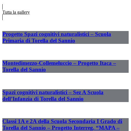
Tutta la gallery
Progetto Spazi cognitivi naturalistici – Scuola
Primaria di Torella del Sannio
Montedimezzo-Collemeluccio – Progetto Itaca –
Torella del Sannio
Spazi cognitivi naturalistici – Sez A Scuola
dell’Infanzia di Torella del Sannio
Classi 1A e 2A della Scuola Secondaria I Grado di
Torella del Sannio – Progetto Interreg. “MAPA –