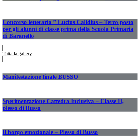
Concorso letterario ” Lucius Calidius – Terzo posto
per gli alunni di classe prima della Scuola Primaria
di Baranello
Tutta la gallery
Manifestazione finale BUSSO
Sperimentazione Cattedra Inclusiva – Classe II,
plesso di Busso
Il borgo emozionale – Plesso di Busso