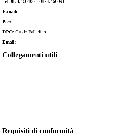
Tel 0874.460400 – 0874.460091
E-mail:
cbic827007@istruzione.it
Pec:
cbic827007@pec.istruzione.it
DPO:
Guido Palladino
Email:
guido.palladino.dpo@gmail.com
Collegamenti utili
MIUR
Scuola in chiaro
Invalsi
Ufficio Scolastico Regionale
Iscrizioni Online
Pago in rete
Requisiti di conformità