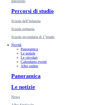
Interpello
Percorsi di studio
Scuola dell’infanzia
Scuola primaria
Scuola secondaria di 1°grado
Novità
Panoramica
Le notizie
Le circolari
Calendario eventi
Albo online
Panoramica
Le notizie
News
Albo Sindacale