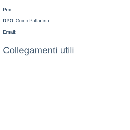
Pec:
cbic827007@pec.istruzione.it
DPO:
Guido Palladino
Email:
guido.palladino.dpo@gmail.com
Collegamenti utili
MIUR
Scuola in chiaro
Invalsi
Ufficio Scolastico Regionale
Iscrizioni Online
Pago in rete