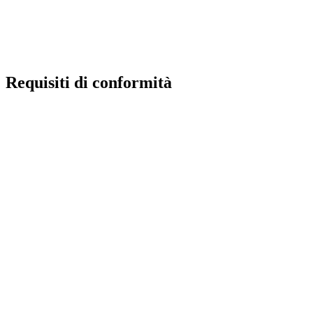
Ufficio Scolastico Regionale
Iscrizioni Online
Pago in rete
Requisiti di conformità
Privacy Policy
Dichiarazione di accessibilità
Note Legali