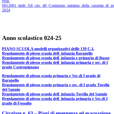
Prot-
0012001_timb_All_circ_40_Contenuto_minimo_della_cassetta_di_pr
2024
Anno scolastico 024-25
PIANO SCUOLA modelli organizzativi delib 139 C.I.
Regolamento di plesso scuola dell_infanzia Baranello
Regolamento di plesso scuola dell_infanzia e primaria di Busso
Regolamento di plesso scuola dell_infanzia primaria e sec. di I
grado Castropignano
Regolamento di plesso scuola primaria e Sec.di I grado di
Baranello
Regolamento di plesso scuola primaria e sec. di I grado Torella
del Sannio
Regolamento di plesso scuola dell_infanzia Torella del Sannio
Regolamento di plesso scuola dell_infanzia primaria e Sec.di I
grado di Fossalto
Circolare n. 63 – Piani di emergenza ed evacuazione