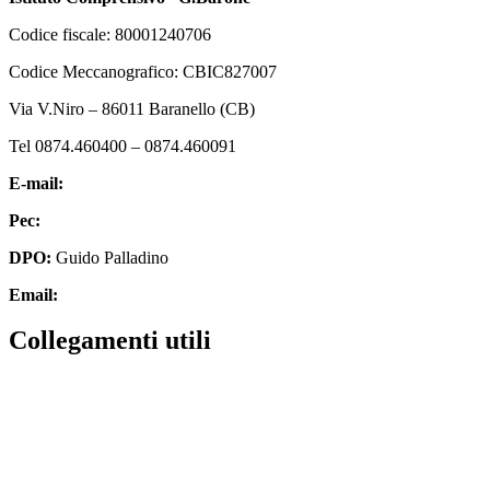
Codice fiscale: 80001240706
Codice Meccanografico: CBIC827007
Via V.Niro – 86011 Baranello (CB)
Tel 0874.460400 – 0874.460091
E-mail:
cbic827007@istruzione.it
Pec:
cbic827007@pec.istruzione.it
DPO:
Guido Palladino
Email:
guido.palladino.dpo@gmail.com
Collegamenti utili
MIUR
Scuola in chiaro
Invalsi