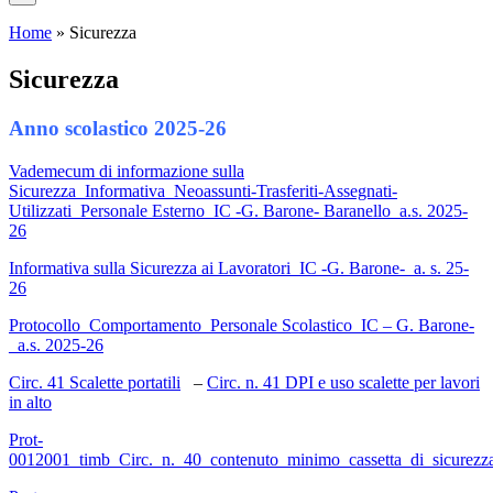
Home
»
Sicurezza
Sicurezza
Anno scolastico 2025-26
Vademecum di informazione sulla
Sicurezza_Informativa_Neoassunti-Trasferiti-Assegnati-
Utilizzati_Personale Esterno_IC -G. Barone- Baranello_a.s. 2025-
26
Informativa sulla Sicurezza ai Lavoratori_IC -G. Barone-_a. s. 25-
26
Protocollo_Comportamento_Personale Scolastico_IC – G. Barone-
_a.s. 2025-26
Circ. 41 Scalette portatili
–
Circ. n. 41 DPI e uso scalette per lavori
in alto
Prot-
0012001_timb_Circ._n._40_contenuto_minimo_cassetta_di_sicurez