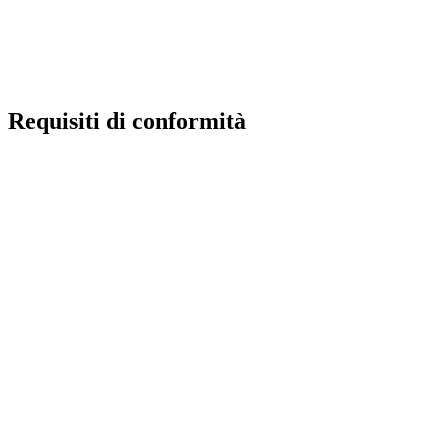
Ufficio Scolastico Regionale
Iscrizioni Online
Pago in rete
Requisiti di conformità
Privacy Policy
Dichiarazione di accessibilità
Note Legali