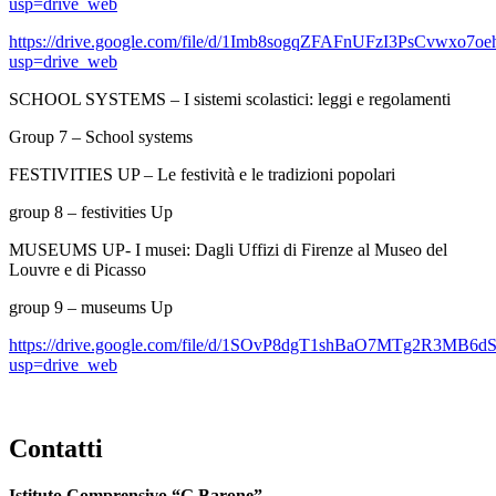
usp=drive_web
https://drive.google.com/file/d/1Imb8sogqZFAFnUFzI3PsCvwxo7o
usp=drive_web
SCHOOL SYSTEMS – I sistemi scolastici: leggi e regolamenti
Group 7 – School systems
FESTIVITIES UP – Le festività e le tradizioni popolari
group 8 – festivities Up
MUSEUMS UP- I musei: Dagli Uffizi di Firenze al Museo del
Louvre e di Picasso
group 9 – museums Up
https://drive.google.com/file/d/1SOvP8dgT1shBaO7MTg2R3MB6d
usp=drive_web
Contatti
Istituto Comprensivo “G.Barone”