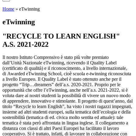
Home
»
eTwinning
eTwinning
"RECYCLE TO LEARN ENGLISH"
A.S. 2021-2022
Il nostro Istituto Comprensivo è stato più volte premiato
dall’Unità Nazionale eTwinning, ricevendo il Quality Label
(certificato di qualità) e il riconoscimento, a livello internazionale,
di Awarded eTwinning School, cioè scuola e-twinning riconosciuta
a livello Europeo. Il Quality Label è stato ottenuto anche per il
progetto “Trip…dreamers” dell’a.s. 2020-2021. Proprio per le
opportunità che offre l’eTwinning, anche nell’a.s. 2021-2022, si è
voluta dare ai nostri studenti la possibilità di vivere un nuovo modo
di apprendere, innovativo e stimolante. Il progetto di quest’anno, dal
titolo “Recycle to learn English”, ha visto i nostri ragazzi impegnati,
insieme ad altri studenti europei, sulla tematica dell’ecologia e della
sostenibilità (tematica di ed. civica molto sentita ed attuale): tale
tematica è stata però affrontata in lingua inglese. Il collegamento a
distanza con classi di altri Paesi Europei ha facilitato il lavoro
cooperativo. Si è trattato, infatti, di lavorare in collaborazione con