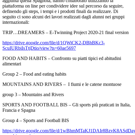
aggiunta quella Spagnola, hanno collaborato utilizzando la
piattaforma on line per condividere idee sul percorso da seguire,
definendo gli steps, i tempi e i prodotti finali da realizzare. Di
seguito ci sono alcuni dei lavori realizzati dagli alunni nei gruppi
internazionali:
TRIP…DREAMERS – E-Twinning Project 2020-21 final version
https://drive.google.com/file/d/1QWiCK2-DBhBKc3-
ScuIURbiIsTtjDtio/view?ts=60ae5697
FOOD AND HABITS – Confronto su piatti tipici ed abitudini
alimentari
Group 2 – Food and eating habits
MOUNTAINS AND RIVERS – I fiumi e le catene montuose
group 3 – Mountains and Rivers
SPORTS AND FOOTBALL BIS – Gli sports più praticati in Italia,
Francia e Spagna
Group 4 – Sports and Football BIS
https://drive.google.com/file/d/1wBhmMTaKJ1DAIr8BzvK8ASdD