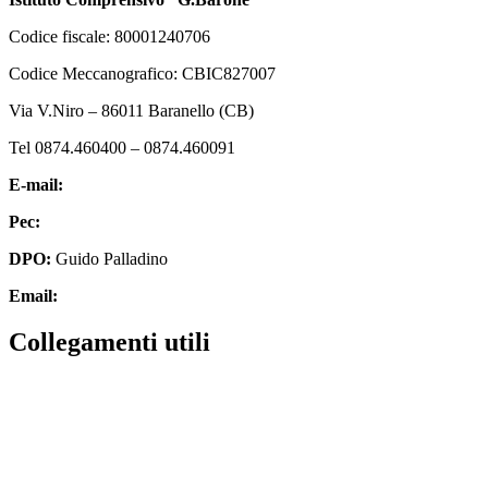
Codice fiscale: 80001240706
Codice Meccanografico: CBIC827007
Via V.Niro – 86011 Baranello (CB)
Tel 0874.460400 – 0874.460091
E-mail:
cbic827007@istruzione.it
Pec:
cbic827007@pec.istruzione.it
DPO:
Guido Palladino
Email:
guido.palladino.dpo@gmail.com
Collegamenti utili
MIUR
Scuola in chiaro
Invalsi