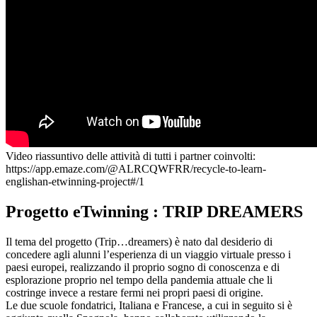
Video riassuntivo delle attività di tutti i partner coinvolti:
https://app.emaze.com/@ALRCQWFRR/recycle-to-learn-
englishan-etwinning-project#/1
Progetto eTwinning : TRIP DREAMERS
Il tema del progetto (Trip…dreamers) è nato dal desiderio di
concedere agli alunni l’esperienza di un viaggio virtuale presso i
paesi europei, realizzando il proprio sogno di conoscenza e di
esplorazione proprio nel tempo della pandemia attuale che li
costringe invece a restare fermi nei propri paesi di origine.
Le due scuole fondatrici, Italiana e Francese, a cui in seguito si è