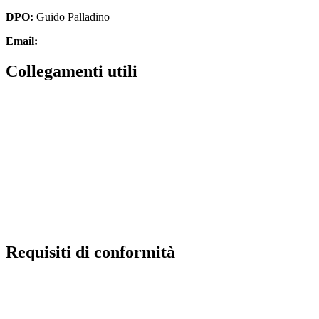
DPO:
Guido Palladino
Email:
guido.palladino.dpo@gmail.com
Collegamenti utili
MIUR
Scuola in chiaro
Invalsi
Ufficio Scolastico Regionale
Iscrizioni Online
Pago in rete
Requisiti di conformità
Privacy Policy
Dichiarazione di accessibilità