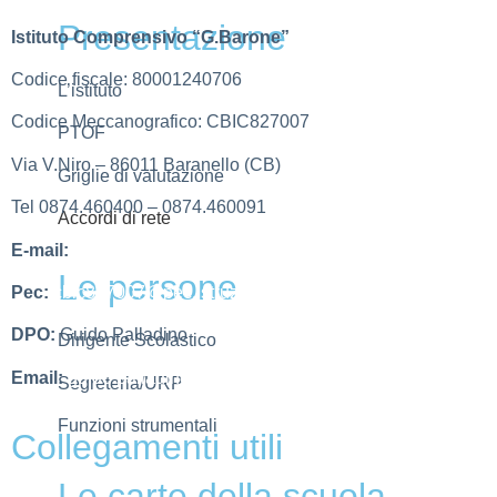
Presentazione
Istituto Comprensivo “G.Barone”
Codice fiscale: 80001240706
L’istituto
Codice Meccanografico: CBIC827007
PTOF
Via V.Niro – 86011 Baranello (CB)
Griglie di valutazione
Tel 0874.460400 – 0874.460091
Accordi di rete
E-mail:
cbic827007@istruzione.it
Le persone
Pec:
cbic827007@pec.istruzione.it
DPO:
Guido Palladino
Dirigente Scolastico
Email:
guido.palladino.dpo@gmail.com
Segreteria/URP
Funzioni strumentali
Collegamenti utili
Le carte della scuola