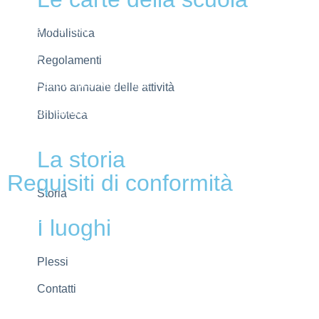
MIUR
Scuola in chiaro
Modulistica
Invalsi
Regolamenti
Ufficio Scolastico Regionale
Piano annuale delle attività
Iscrizioni Online
Biblioteca
Pago in rete
La storia
Requisiti di conformità
Storia
Privacy Policy
I luoghi
Dichiarazione di accessibilità
Plessi
Note Legali
Contatti