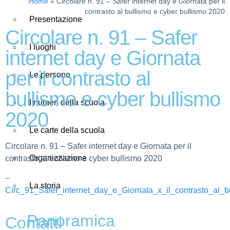
Home
»
Circolare n. 91 – Safer internet day e Giornata per il
contrasto al bullismo e cyber bullismo 2020
Presentazione
Circolare n. 91 – Safer
I luoghi
internet day e Giornata
per il contrasto al
Le persone
bullismo e cyber bullismo
I numeri della scuola
2020
Le carte della scuola
Circolare n. 91 – Safer internet day e Giornata per il
Organizzazione
contrasto al bullismo e cyber bullismo 2020
–
La storia
Circ_91_Safer_internet_day_e_Giornata_x_il_contrasto_al_b
Panoramica
Contatti