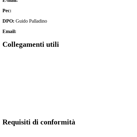
E-mail:
cbic827007@istruzione.it
Pec:
cbic827007@pec.istruzione.it
DPO:
Guido Palladino
Email:
guido.palladino.dpo@gmail.com
Collegamenti utili
MIUR
Scuola in chiaro
Invalsi
Ufficio Scolastico Regionale
Iscrizioni Online
Pago in rete
Requisiti di conformità
Privacy Policy