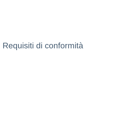
Invalsi
Ufficio Scolastico Regionale
Iscrizioni Online
Pago in rete
Requisiti di conformità
Privacy Policy
Dichiarazione di accessibilità
Note Legali