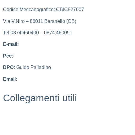
Codice Meccanografico: CBIC827007
Via V.Niro – 86011 Baranello (CB)
Tel 0874.460400 – 0874.460091
E-mail:
cbic827007@istruzione.it
Pec:
cbic827007@pec.istruzione.it
DPO:
Guido Palladino
Email:
guido.palladino.dpo@gmail.com
Collegamenti utili
MIUR
Scuola in chiaro