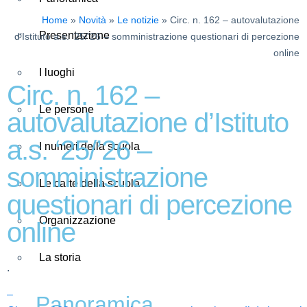
Home
Novità
Le notizie
Circ. n. 162 – autovalutazione
Presentazione
d’Istituto a.s. ‘25/’26 – somministrazione questionari di percezione
online
I luoghi
Circ. n. 162 –
Le persone
autovalutazione d’Istituto
a.s. ‘25/’26 –
I numeri della scuola
somministrazione
Le carte della scuola
questionari di percezione
Organizzazione
online
La storia
.
–
Panoramica