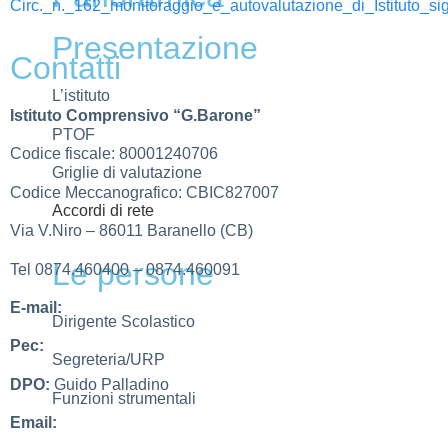
Circ._n._162_monitoraggio_e_autovalutazione_di_Istituto_si
Presentazione
Contatti
L’istituto
Istituto Comprensivo “G.Barone”
PTOF
Codice fiscale: 80001240706
Griglie di valutazione
Codice Meccanografico: CBIC827007
Accordi di rete
Via V.Niro – 86011 Baranello (CB)
Le persone
Tel 0874.460400 – 0874.460091
E-mail:
cbic827007@istruzione.it
Dirigente Scolastico
Pec:
cbic827007@pec.istruzione.it
Segreteria/URP
DPO:
Guido Palladino
Funzioni strumentali
Email:
guido.palladino.dpo@gmail.com