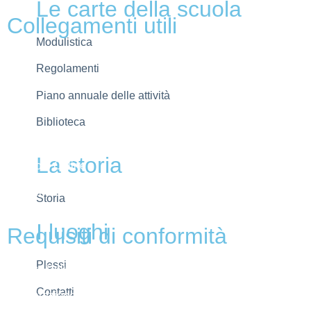
Le carte della scuola
Collegamenti utili
Modulistica
MIUR
Regolamenti
Scuola in chiaro
Piano annuale delle attività
Invalsi
Biblioteca
Ufficio Scolastico Regionale
La storia
Iscrizioni Online
Pago in rete
Storia
I luoghi
Requisiti di conformità
Plessi
Privacy Policy
Contatti
Dichiarazione di accessibilità