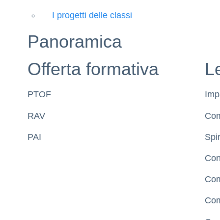
I progetti delle classi
Panoramica
Offerta formativa
L
PTOF
Imp
RAV
Com
PAI
Spir
Con
Com
Com