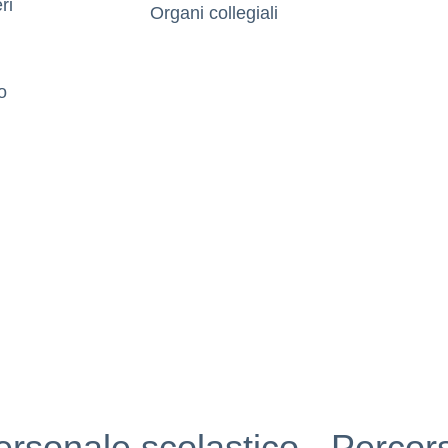
ri
Organi collegiali
o
ersonale scolastico
Percors