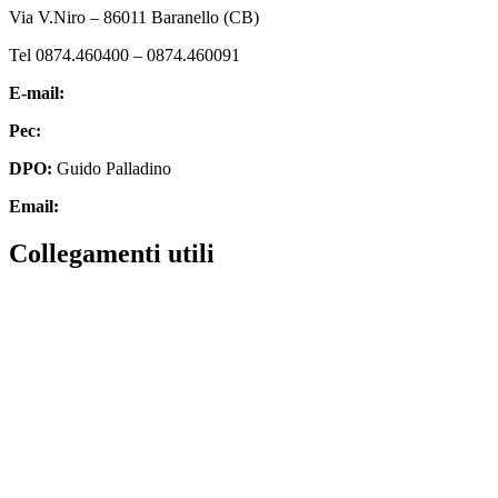
Via V.Niro – 86011 Baranello (CB)
Tel 0874.460400 – 0874.460091
E-mail:
cbic827007@istruzione.it
Pec:
cbic827007@pec.istruzione.it
DPO:
Guido Palladino
Email:
guido.palladino.dpo@gmail.com
Collegamenti utili
MIUR
Scuola in chiaro
Invalsi
Ufficio Scolastico Regionale
Iscrizioni Online
Pago in rete