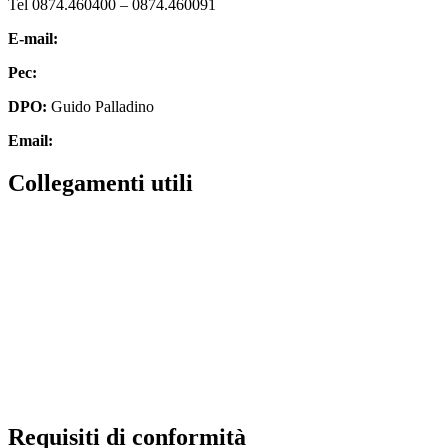
Tel 0874.460400 – 0874.460091
E-mail:
cbic827007@istruzione.it
Pec:
cbic827007@pec.istruzione.it
DPO:
Guido Palladino
Email:
guido.palladino.dpo@gmail.com
Collegamenti utili
MIUR
Scuola in chiaro
Invalsi
Ufficio Scolastico Regionale
Iscrizioni Online
Pago in rete
Requisiti di conformità