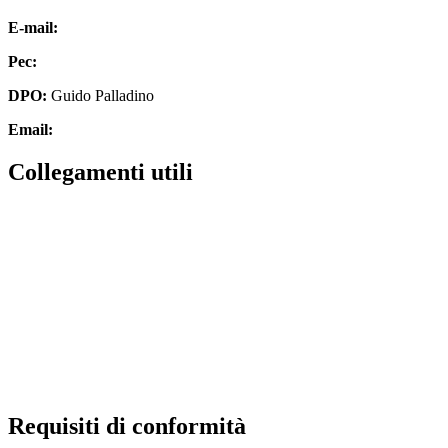
E-mail:
cbic827007@istruzione.it
Pec:
cbic827007@pec.istruzione.it
DPO:
Guido Palladino
Email:
guido.palladino.dpo@gmail.com
Collegamenti utili
MIUR
Scuola in chiaro
Invalsi
Ufficio Scolastico Regionale
Iscrizioni Online
Pago in rete
Requisiti di conformità