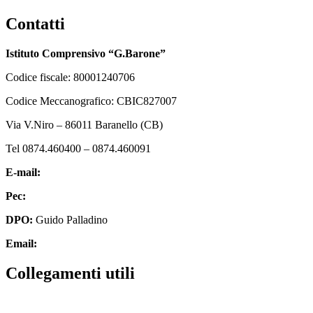
Contatti
Istituto Comprensivo “G.Barone”
Codice fiscale: 80001240706
Codice Meccanografico: CBIC827007
Via V.Niro – 86011 Baranello (CB)
Tel 0874.460400 – 0874.460091
E-mail:
cbic827007@istruzione.it
Pec:
cbic827007@pec.istruzione.it
DPO:
Guido Palladino
Email:
guido.palladino.dpo@gmail.com
Collegamenti utili
MIUR