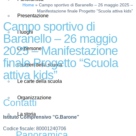
Home
»
Campo sportivo di Baranello – 26 maggio 2025 –
Manifestazione finale Progetto “Scuola attiva kids”
Presentazione
Campo sportivo di
I luoghi
Baranello – 26 maggio
2025 – Manifestazione
Le persone
finale Progetto “Scuola
I numeri della scuola
attiva kids”
Le carte della scuola
Organizzazione
Contatti
La storia
Istituto Comprensivo “G.Barone”
Codice fiscale: 80001240706
Panoramica