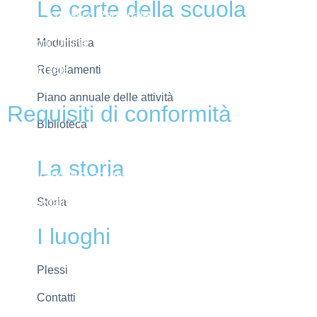
Le carte della scuola
Ufficio Scolastico Regionale
Iscrizioni Online
Modulistica
Pago in rete
Regolamenti
Piano annuale delle attività
Requisiti di conformità
Biblioteca
Privacy Policy
La storia
Dichiarazione di accessibilità
Note Legali
Storia
I luoghi
Plessi
Contatti