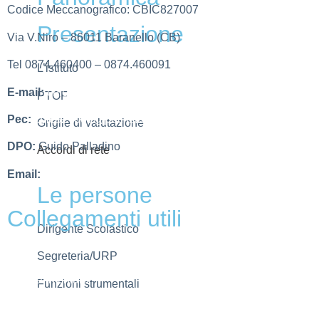
Codice Meccanografico: CBIC827007
Presentazione
Via V.Niro – 86011 Baranello (CB)
Tel 0874.460400 – 0874.460091
L’istituto
E-mail:
cbic827007@istruzione.it
PTOF
Pec:
cbic827007@pec.istruzione.it
Griglie di valutazione
DPO:
Guido Palladino
Accordi di rete
Email:
guido.palladino.dpo@gmail.com
Le persone
Collegamenti utili
Dirigente Scolastico
MIUR
Segreteria/URP
Scuola in chiaro
Funzioni strumentali
Invalsi