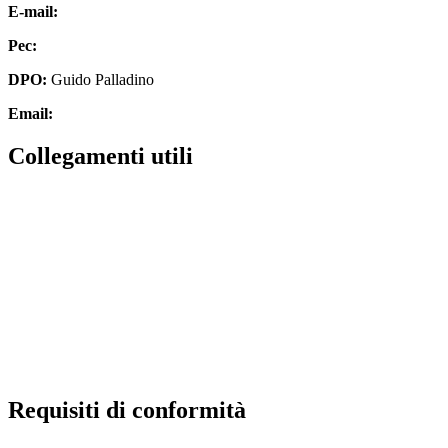
E-mail:
cbic827007@istruzione.it
Pec:
cbic827007@pec.istruzione.it
DPO:
Guido Palladino
Email:
guido.palladino.dpo@gmail.com
Collegamenti utili
MIUR
Scuola in chiaro
Invalsi
Ufficio Scolastico Regionale
Iscrizioni Online
Pago in rete
Requisiti di conformità