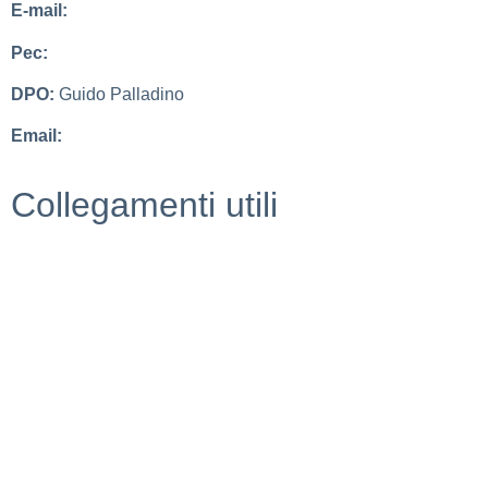
E-mail:
cbic827007@istruzione.it
Pec:
cbic827007@pec.istruzione.it
DPO:
Guido Palladino
Email:
guido.palladino.dpo@gmail.com
Collegamenti utili
MIUR
Scuola in chiaro
Invalsi
Ufficio Scolastico Regionale
Iscrizioni Online
Pago in rete