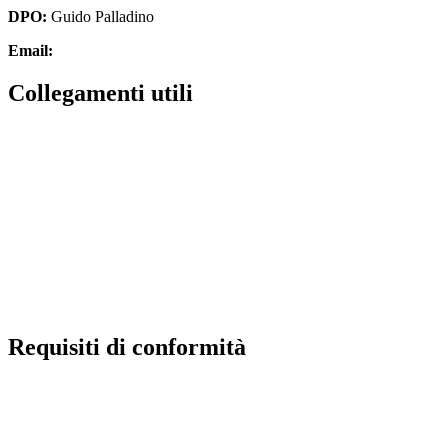
DPO:
Guido Palladino
Email:
guido.palladino.dpo@gmail.com
Collegamenti utili
MIUR
Scuola in chiaro
Invalsi
Ufficio Scolastico Regionale
Iscrizioni Online
Pago in rete
Requisiti di conformità
Privacy Policy
Dichiarazione di accessibilità