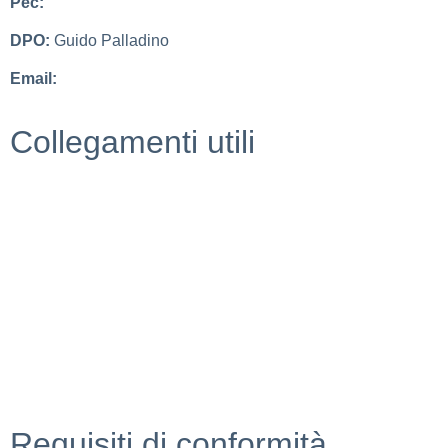
Pec:
cbic827007@pec.istruzione.it
DPO:
Guido Palladino
Email:
guido.palladino.dpo@gmail.com
Collegamenti utili
MIUR
Scuola in chiaro
Invalsi
Ufficio Scolastico Regionale
Iscrizioni Online
Pago in rete
Requisiti di conformità