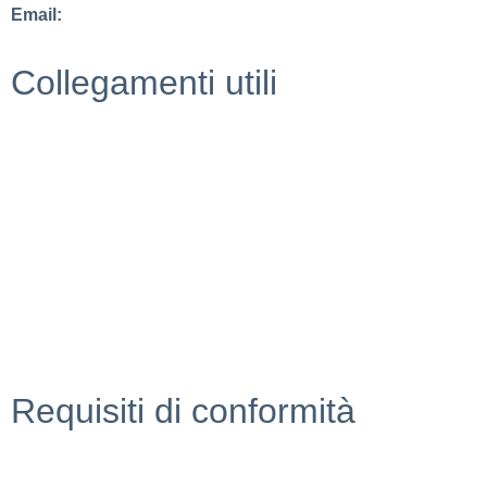
Email:
guido.palladino.dpo@gmail.com
Collegamenti utili
MIUR
Scuola in chiaro
Invalsi
Ufficio Scolastico Regionale
Iscrizioni Online
Pago in rete
Requisiti di conformità
Privacy Policy