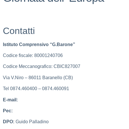
Contatti
Istituto Comprensivo “G.Barone”
Codice fiscale: 80001240706
Codice Meccanografico: CBIC827007
Via V.Niro – 86011 Baranello (CB)
Tel 0874.460400 – 0874.460091
E-mail:
cbic827007@istruzione.it
Pec:
cbic827007@pec.istruzione.it
DPO:
Guido Palladino