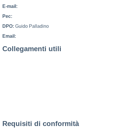
E-mail:
cbic827007@istruzione.it
Pec:
cbic827007@pec.istruzione.it
DPO:
Guido Palladino
Email:
guido.palladino.dpo@gmail.com
Collegamenti utili
MIUR
Scuola in chiaro
Invalsi
Ufficio Scolastico Regionale
Iscrizioni Online
Pago in rete
Requisiti di conformità