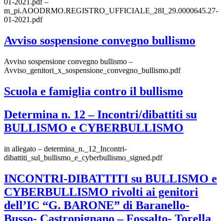
01-2021.pdf –
m_pi.AOODRMO.REGISTRO_UFFICIALE_28I_29.0000645.27-
01-2021.pdf
Avviso sospensione convegno bullismo
Avviso sospensione convegno bullismo –
Avviso_genitori_x_sospensione_convegno_bullismo.pdf
Scuola e famiglia contro il bullismo
Determina n. 12 – Incontri/dibattiti su
BULLISMO e CYBERBULLISMO
in allegato – determina_n._12_Incontri-
dibattiti_sul_bullismo_e_cyberbullismo_signed.pdf
INCONTRI-DIBATTITI su BULLISMO e
CYBERBULLISMO rivolti ai genitori
dell’IC “G. BARONE” di Baranello-
Busso- Castropignano – Fossalto- Torella