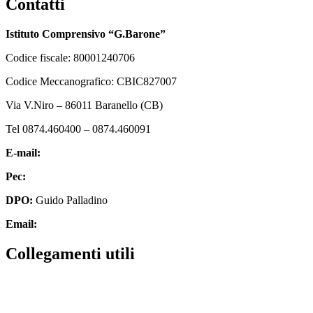
Contatti
Istituto Comprensivo “G.Barone”
Codice fiscale: 80001240706
Codice Meccanografico: CBIC827007
Via V.Niro – 86011 Baranello (CB)
Tel 0874.460400 – 0874.460091
E-mail:
cbic827007@istruzione.it
Pec:
cbic827007@pec.istruzione.it
DPO:
Guido Palladino
Email:
guido.palladino.dpo@gmail.com
Collegamenti utili
MIUR
Scuola in chiaro