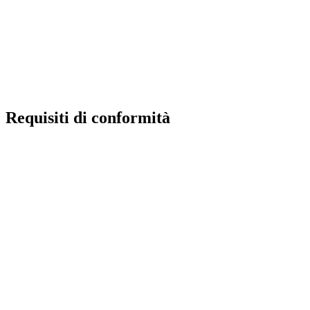
Invalsi
Ufficio Scolastico Regionale
Iscrizioni Online
Pago in rete
Requisiti di conformità
Privacy Policy
Dichiarazione di accessibilità
Note Legali